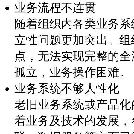
业务流程不连贯
随着组织内各类业务系统
立性问题更加突出。组
点，无法实现完整的
孤立，业务操作困难。
业务系统不够人性化
老旧业务系统或产品化的
着业务及技术的发展