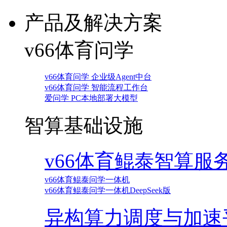
产品及解决方案
v66体育问学
v66体育问学 企业级Agent中台
v66体育问学 智能流程工作台
爱问学 PC本地部署大模型
智算基础设施
v66体育鲲泰智算服
v66体育鲲泰问学一体机
v66体育鲲泰问学一体机DeepSeek版
异构算力调度与加速