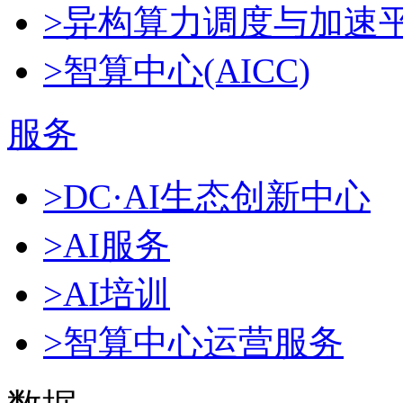
>异构算力调度与加速
>智算中心(AICC)
服务
>DC·AI生态创新中心
>AI服务
>AI培训
>智算中心运营服务