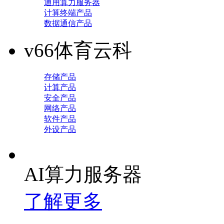
通用算力服务器
计算终端产品
数据通信产品
v66体育云科
存储产品
计算产品
安全产品
网络产品
软件产品
外设产品
AI算力服务器
了解更多