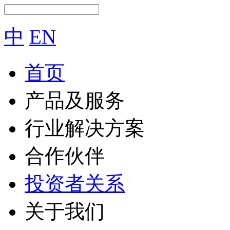
中
EN
首页
产品及服务
行业解决方案
合作伙伴
投资者关系
关于我们