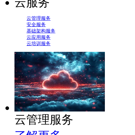
云服务
云管理服务
安全服务
基础架构服务
云应用服务
云培训服务
云管理服务