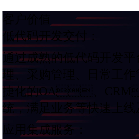
客户价值
低代码开发交付：
通过成熟的低代码开发平台
理、采购管理、日常
捷化的OA、CRM
统，满足业务等快速上
应用集成服务：