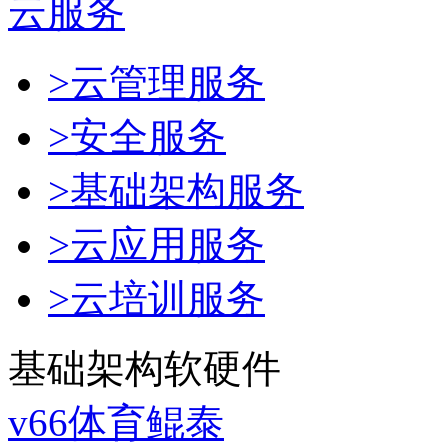
云服务
>云管理服务
>安全服务
>基础架构服务
>云应用服务
>云培训服务
基础架构软硬件
v66体育鲲泰