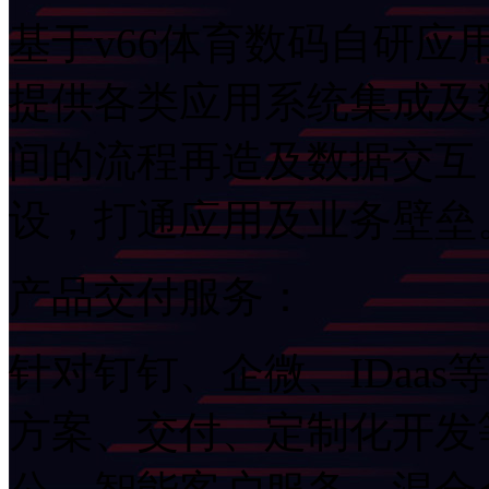
基于v66体育数码自研应用
提供各类应用系统集成及数
间的流程再造及数据交互
设，打通应用及业务壁垒
产品交付服务：
针对钉钉、企微、ID
方案、交付、定制化