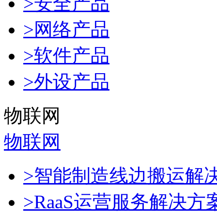
>安全产品
>网络产品
>软件产品
>外设产品
物联网
物联网
>智能制造线边搬运解
>RaaS运营服务解决方