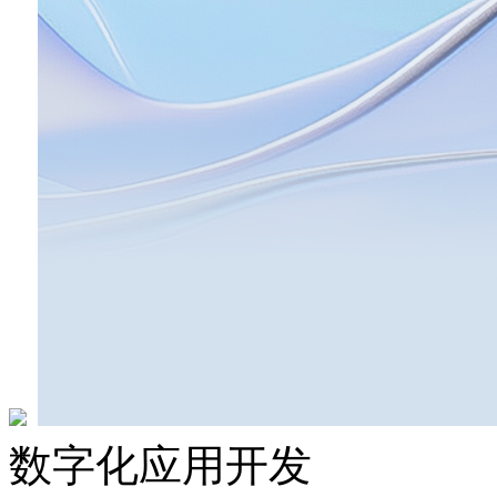
数字化应用开发