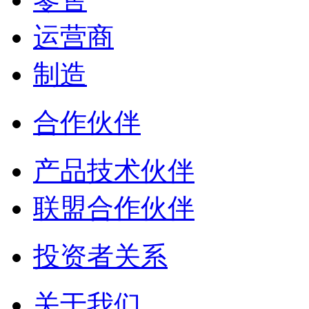
运营商
制造
合作伙伴
产品技术伙伴
联盟合作伙伴
投资者关系
关于我们