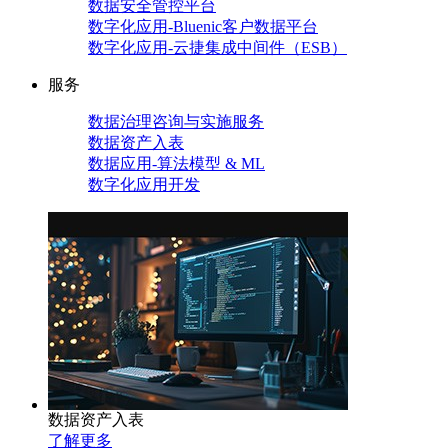
数据安全管控平台
数字化应用-Bluenic客户数据平台
数字化应用-云捷集成中间件（ESB）
服务
数据治理咨询与实施服务
数据资产入表
数据应用-算法模型 & ML
数字化应用开发
数据资产入表
了解更多