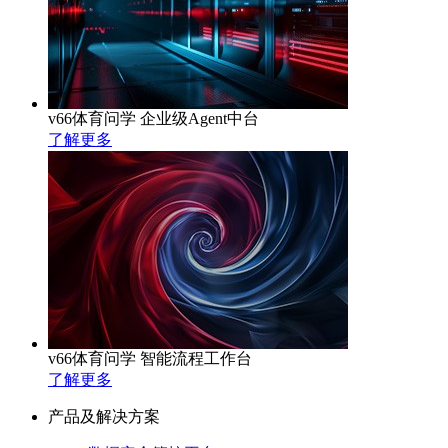
v66体育问学 企业级Agent中台
了解更多
v66体育问学 智能流程工作台
了解更多
产品及解决方案