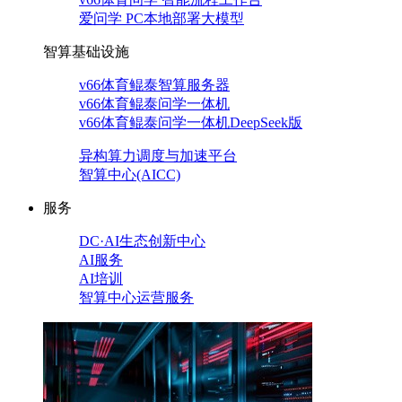
爱问学 PC本地部署大模型
智算基础设施
v66体育鲲泰智算服务器
v66体育鲲泰问学一体机
v66体育鲲泰问学一体机DeepSeek版
异构算力调度与加速平台
智算中心(AICC)
服务
DC·AI生态创新中心
AI服务
AI培训
智算中心运营服务