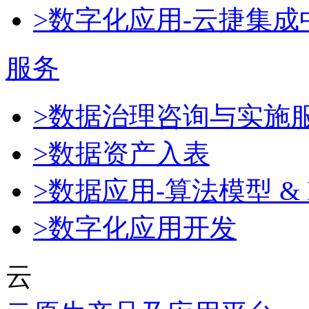
>数字化应用-云捷集成
服务
>数据治理咨询与实施
>数据资产入表
>数据应用-算法模型 & 
>数字化应用开发
云