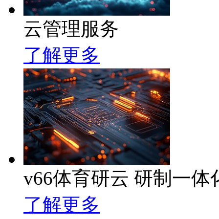
云管理服务
了解更多
v66体育研云 研制一
了解更多