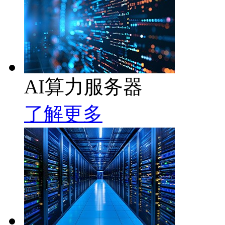
AI算力服务器
了解更多