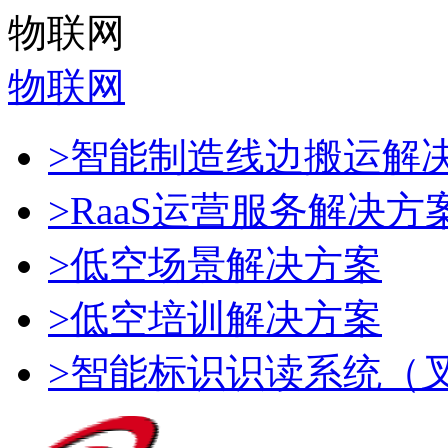
物联网
物联网
>智能制造线边搬运解
>RaaS运营服务解决方
>低空场景解决方案
>低空培训解决方案
>智能标识识读系统（