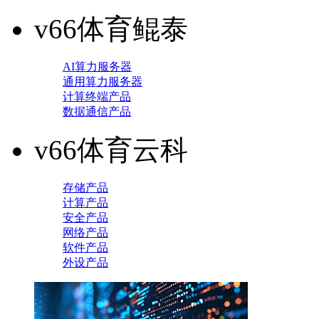
v66体育鲲泰
AI算力服务器
通用算力服务器
计算终端产品
数据通信产品
v66体育云科
存储产品
计算产品
安全产品
网络产品
软件产品
外设产品