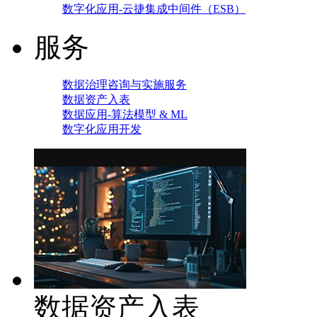
数字化应用-云捷集成中间件（ESB）
服务
数据治理咨询与实施服务
数据资产入表
数据应用-算法模型 & ML
数字化应用开发
数据资产入表