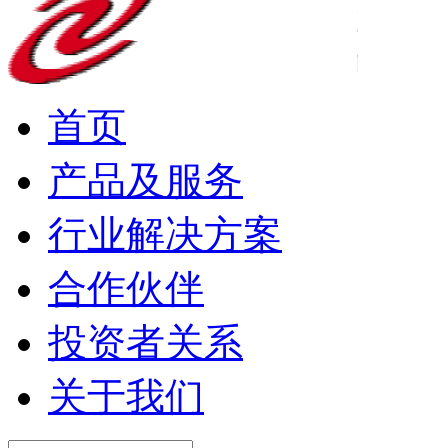
首页
产品及服务
行业解决方案
合作伙伴
投资者关系
关于我们