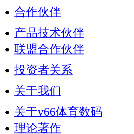
合作伙伴
产品技术伙伴
联盟合作伙伴
投资者关系
关于我们
关于v66体育数码
理论著作