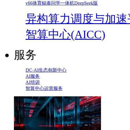
v66体育鲲泰问学一体机DeepSeek版
异构算力调度与加速
智算中心(AICC)
服务
DC·AI生态创新中心
AI服务
AI培训
智算中心运营服务