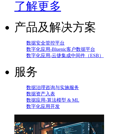
了解更多
产品及解决方案
数据安全管控平台
数字化应用-Bluenic客户数据平台
数字化应用-云捷集成中间件（ESB）
服务
数据治理咨询与实施服务
数据资产入表
数据应用-算法模型 & ML
数字化应用开发