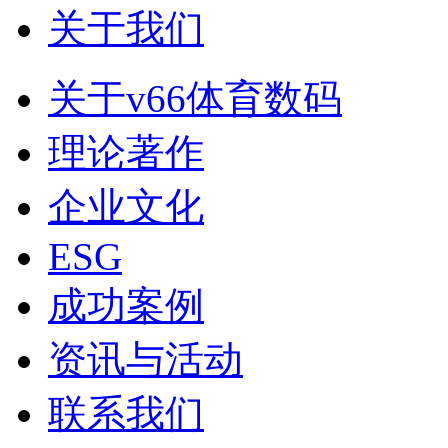
关于我们
关于v66体育数码
理论著作
企业文化
ESG
成功案例
资讯与活动
联系我们