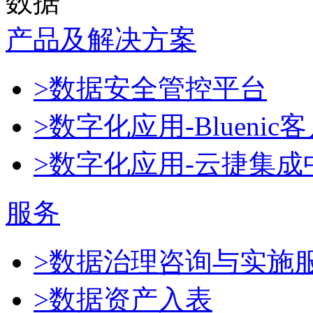
数据
产品及解决方案
>数据安全管控平台
>数字化应用-Blueni
>数字化应用-云捷集成
服务
>数据治理咨询与实施
>数据资产入表