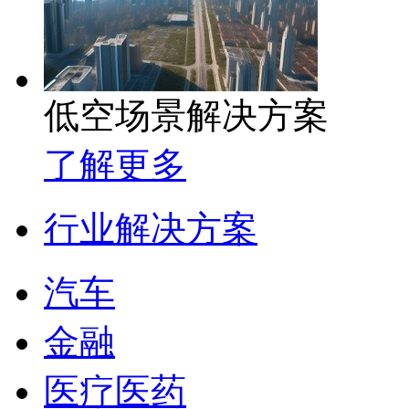
低空场景解决方案
了解更多
行业解决方案
汽车
金融
医疗医药