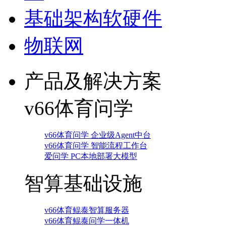
基础架构软硬件
物联网
产品及解决方案
v66体育问学
v66体育问学 企业级Agent中台
v66体育问学 智能流程工作台
爱问学 PC本地部署大模型
智算基础设施
v66体育鲲泰智算服务器
v66体育鲲泰问学一体机