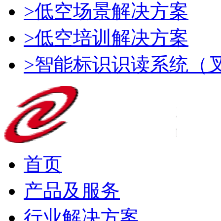
>低空场景解决方案
>低空培训解决方案
>智能标识识读系统（
首页
产品及服务
行业解决方案