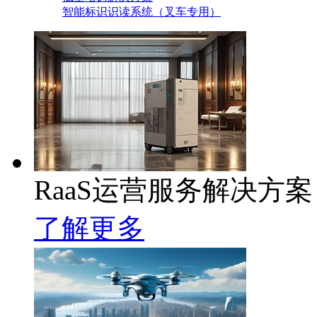
智能标识识读系统（叉车专用）
RaaS运营服务解决方案
了解更多