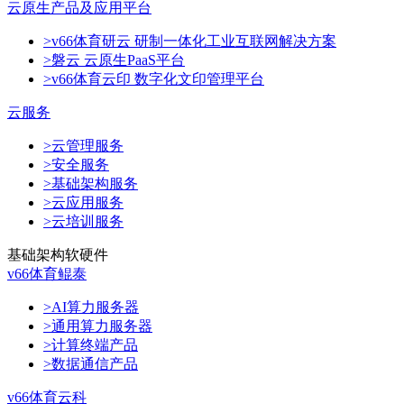
云原生产品及应用平台
>v66体育研云 研制一体化工业互联网解决方案
>磐云 云原生PaaS平台
>v66体育云印 数字化文印管理平台
云服务
>云管理服务
>安全服务
>基础架构服务
>云应用服务
>云培训服务
基础架构软硬件
v66体育鲲泰
>AI算力服务器
>通用算力服务器
>计算终端产品
>数据通信产品
v66体育云科