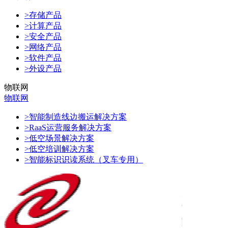
>存储产品
>计算产品
>安全产品
>网络产品
>软件产品
>外设产品
物联网
物联网
>智能制造线边搬运解决方案
>RaaS运营服务解决方案
>低空场景解决方案
>低空培训解决方案
>智能标识识读系统（叉车专用）