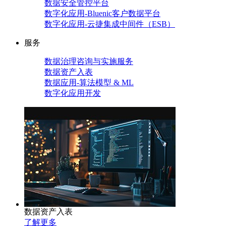
数据安全管控平台
数字化应用-Bluenic客户数据平台
数字化应用-云捷集成中间件（ESB）
服务
数据治理咨询与实施服务
数据资产入表
数据应用-算法模型 & ML
数字化应用开发
数据资产入表
了解更多