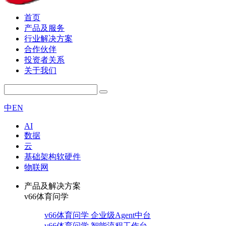
首页
产品及服务
行业解决方案
合作伙伴
投资者关系
关于我们
中
EN
AI
数据
云
基础架构软硬件
物联网
产品及解决方案
v66体育问学
v66体育问学 企业级Agent中台
v66体育问学 智能流程工作台