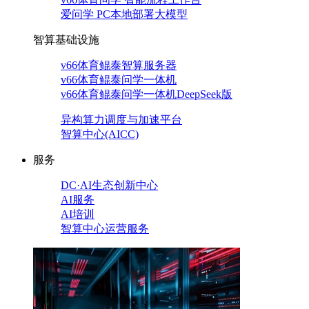
爱问学 PC本地部署大模型
智算基础设施
v66体育鲲泰智算服务器
v66体育鲲泰问学一体机
v66体育鲲泰问学一体机DeepSeek版
异构算力调度与加速平台
智算中心(AICC)
服务
DC·AI生态创新中心
AI服务
AI培训
智算中心运营服务