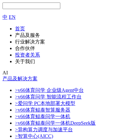
中
EN
首页
产品及服务
行业解决方案
合作伙伴
投资者关系
关于我们
AI
产品及解决方案
>v66体育问学 企业级Agent中台
>v66体育问学 智能流程工作台
>爱问学 PC本地部署大模型
>v66体育鲲泰智算服务器
>v66体育鲲泰问学一体机
>v66体育鲲泰问学一体机DeepSeek版
>异构算力调度与加速平台
>智算中心(AICC)