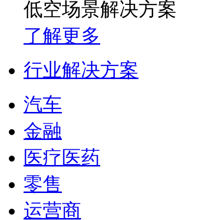
低空场景解决方案
了解更多
行业解决方案
汽车
金融
医疗医药
零售
运营商