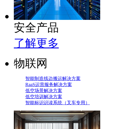
安全产品
了解更多
物联网
智能制造线边搬运解决方案
RaaS运营服务解决方案
低空场景解决方案
低空培训解决方案
智能标识识读系统（叉车专用）