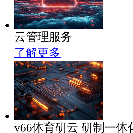
云管理服务
了解更多
v66体育研云 研制一