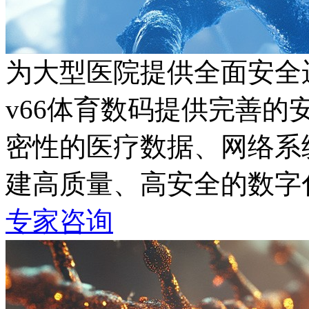
为大型医院提供全面安全
v66体育数码提供完善的安
密性的医疗数据、网络系
建高质量、高安全的数
专家咨询