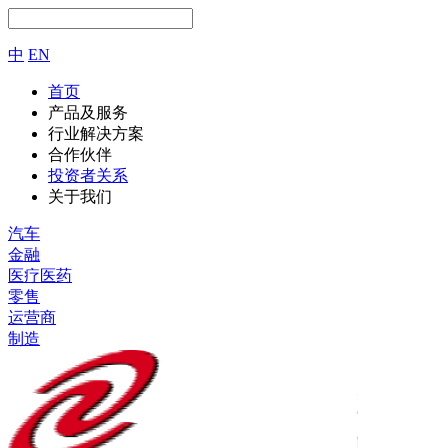
中
EN
首页
产品及服务
行业解决方案
合作伙伴
投资者关系
关于我们
汽车
金融
医疗医药
零售
运营商
制造