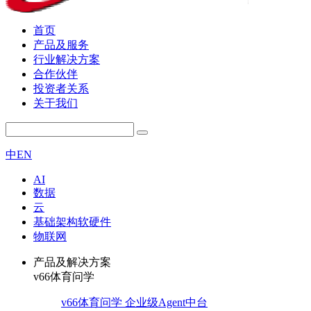
首页
产品及服务
行业解决方案
合作伙伴
投资者关系
关于我们
中
EN
AI
数据
云
基础架构软硬件
物联网
产品及解决方案
v66体育问学
v66体育问学 企业级Agent中台